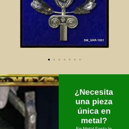
¿Necesita
una pieza
única en
metal?
En Metal Festa le