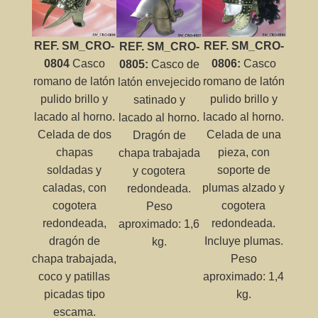
REF. SM_CRO-
REF. SM_CRO-
REF. SM_CRO-
0804
Casco
0806:
Casco
0805:
Casco de
romano de latón
romano de latón
latón envejecido
pulido brillo y
pulido brillo y
satinado y
lacado al horno.
lacado al horno.
lacado al horno.
Celada de dos
Celada de una
Dragón de
chapas
pieza, con
chapa trabajada
soldadas y
soporte de
y cogotera
caladas, con
plumas alzado y
redondeada.
cogotera
cogotera
Peso
redondeada,
redondeada.
aproximado: 1,6
dragón de
Incluye plumas.
kg.
chapa trabajada,
Peso
coco y patillas
aproximado: 1,4
picadas tipo
kg.
escama.