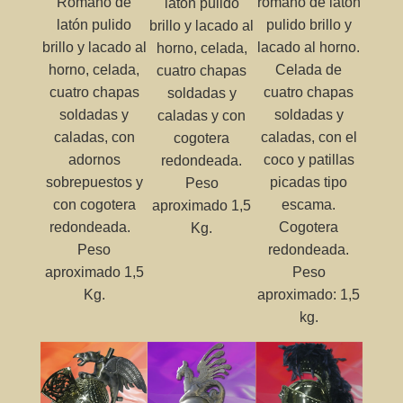
Romano de
romano de latón
latón pulido
latón pulido
pulido brillo y
brillo y lacado al
brillo y lacado al
lacado al horno.
horno, celada,
horno, celada,
Celada de
cuatro chapas
cuatro chapas
cuatro chapas
soldadas y
soldadas y
soldadas y
caladas y con
caladas, con
caladas, con el
cogotera
adornos
coco y patillas
redondeada.
sobrepuestos y
picadas tipo
Peso
con cogotera
escama.
aproximado 1,5
redondeada.
Cogotera
Kg.
Peso
redondeada.
aproximado 1,5
Peso
Kg.
aproximado: 1,5
kg.