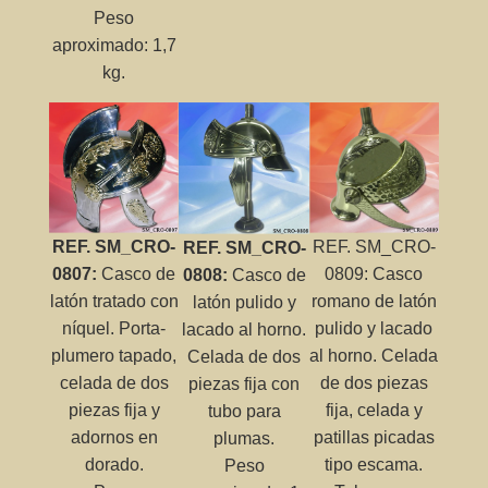
Peso
aproximado: 1,7
kg.
REF. SM_CRO-
REF. SM_CRO-
REF. SM_CRO-
0807:
Casco de
0809: Casco
0808:
Casco de
latón tratado con
romano de latón
latón pulido y
níquel. Porta-
pulido y lacado
lacado al horno.
plumero tapado,
al horno. Celada
Celada de dos
celada de dos
de dos piezas
piezas fija con
piezas fija y
fija, celada y
tubo para
adornos en
patillas picadas
plumas.
dorado.
tipo escama.
Peso