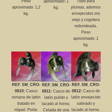
Peso
Tubo para
aproximado: 1
aproximado: 1,2
plumas, adornos
kg.
kg.
envejecidos oro
viejo y cogotera
redondeada.
Peso
aproximado: 1
kg.
REF. SM_CRO-
REF. SM_CRO-
REF. SM_CRO-
0810:
Casco
0812:
Casco de
0811:
Casco de
romano de latón
latón envejecido
latón pulido y
tratado en
satinado y
lacado al horno.
níquel. Porta-
lacado al horno.
Celada de una